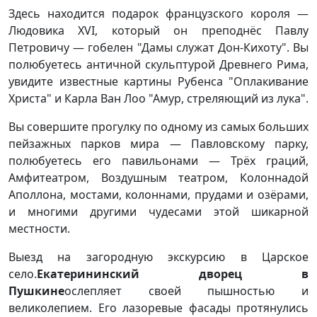
Здесь находится подарок французского короля —
Людовика XVI, который он преподнёс Павлу
Петровичу — гобелен "Дамы служат Дон-Кихоту". Вы
полюбуетесь античной скульптурой Древнего Рима,
увидите известные картины Рубенса "Оплакивание
Христа" и Карла Ван Лоо "Амур, стреляющий из лука".
Вы совершите прогулку по одному из самых больших
пейзажных парков мира — Павловскому парку,
полюбуетесь его павильонами — Трёх граций,
Амфитеатром, Воздушным театром, Колоннадой
Аполлона, мостами, колоннами, прудами и озёрами,
и многими другими чудесами этой шикарной
местности.
Выезд на загородную экскурсию в Царское
село.
Екатерининский дворец в
Пушкине
ослепляет своей пышностью и
великолепием. Его лазоревые фасады протянулись