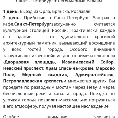
Санкт - Петербург + Легендарный Валаам
1 день.
Выезд из Орла, Брянска, Рославля
2 день.
Прибытие в Санкт-Петербург. Завтрак в
кафе.
Санкт-Петербург
заслуженно считается
культурной столицей России. Практически каждое
его здание – это удивительно красивый
архитектурный памятник, вызывающий восхищение
у всех гостей города. Особого внимания
заслуживают известнейшие достопримечательности
-
Дворцовая площадь, Исаакиевский Собор,
Невский проспект, Храм Спаса-на-Крови, Марсово
Поле, Медный всадник, Адмиралтейство,
Петропавловская крепость
и множество других. Вы
проедете по разводным мостам через Неву и через
бесчисленные реки и каналы города. Поездка по
улочкам города позволит максимально погрузиться
в его атмосферу, получая настоящее наслаждение.
Особое внимание уделяется