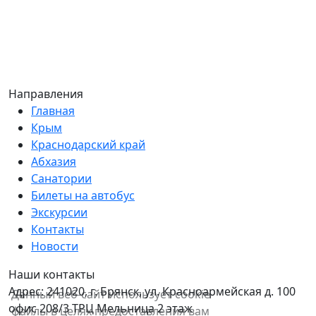
Направления
Главная
Крым
Краснодарский край
Абхазия
Санатории
Билеты на автобус
Экскурсии
Контакты
Новости
Наши контакты
Адрес:
241020, г. Брянск, ул. Красноармейская д. 100
Данный веб-сайт использует cookie-
офис 208/3 ТРЦ Мельница 2 этаж
файлы в целях предоставления вам