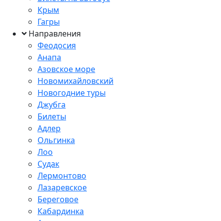
Крым
Гагры
Направления
Феодосия
Анапа
Азовское море
Новомихайловский
Новогодние туры
Джубга
Билеты
Адлер
Ольгинка
Лоо
Судак
Лермонтово
Лазаревское
Береговое
Кабардинка