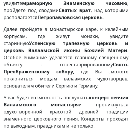
увидите
мраморную Знаменскую часовню
,
пройдете под сводами
Святых врат
, над которыми
располагается
Петропавловская церковь
.
Далее пройдете в монастырское каре, к келейным
корпусам, где живут монахи, увидите
старинную
Успенскую трапезную церковь и
церковь Валаамской иконы Божией Матери
.
Особое внимание уделяется главному священному
объекту - отреставрированному
Свято-
Преображенскому собору
, где Вы сможете
поклониться мощам валаамских чудотворцев,
основателям обители Сергию и Герману.
У вас будет возможность послушать
концерт певчих
Валаамского монастыря
и проникнуться
одухотворенной красотой древней традиции
знаменного церковного пения. Концерты проходят
по выходным, праздникам и не только.