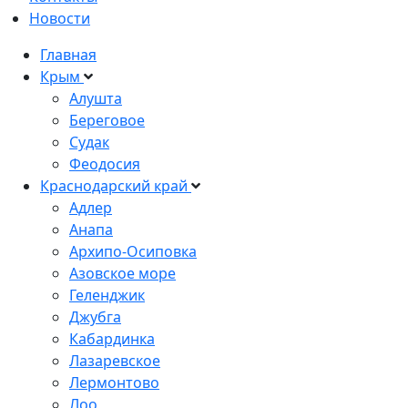
Новости
Главная
Крым
Алушта
Береговое
Судак
Феодосия
Краснодарский край
Адлер
Анапа
Архипо-Осиповка
Азовское море
Геленджик
Джубга
Кабардинка
Лазаревское
Лермонтово
Лоо