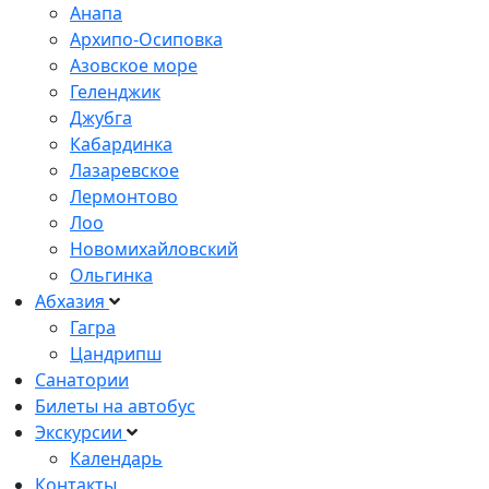
Анапа
Архипо-Осиповка
Азовское море
Геленджик
Джубга
Кабардинка
Лазаревское
Лермонтово
Лоо
Новомихайловский
Ольгинка
Абхазия
Гагра
Цандрипш
Санатории
Билеты на автобус
Экскурсии
Календарь
Контакты