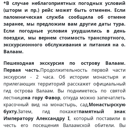
*В случае неблагоприятных погодных условий
(шторм и пр.) рейс может быть отменен. Если
паломническая служба сообщила об отмене
заранее, мы предложим вам другие даты тура.
Если погодные условия ухудшились в день
поездки, мы вернем стоимость транспортного,
экскурсионного обслуживания и питания на о.
Валаам.
Пешеходная экскурсия по острову Валаам.
Первая часть.
Продолжительность первой части
экскурсии - 2 часа. Об истории монастыря и
прилегающих территорий расскажет официальный
гид острова Валаам. Вы подниметесь по святой
лестнице
на гору Фавор
, откуда можно запечатлеть
красочный вид на монастырь, сад,
Монастырскую
бухту.
Затем, гид покажет
памятный знак
Императору Александру I
, который поставили в
честь его посещения Валаамской обители. Вы