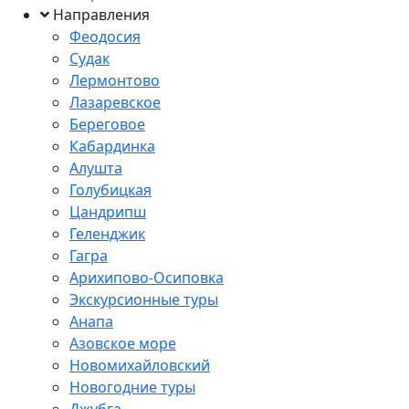
Направления
Феодосия
Судак
Лермонтово
Лазаревское
Береговое
Кабардинка
Алушта
Голубицкая
Цандрипш
Геленджик
Гагра
Арихипово-Осиповка
Экскурсионные туры
Анапа
Азовское море
Новомихайловский
Новогодние туры