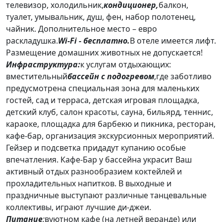
телевизор, холодильник,
кондиционер,
балкон,
туалет, умывальник, душ, фен, набор полотенец,
чайник. Дополнительное место – евро
раскладушка.
Wi-Fi - бесплатно.
В отеле имеется лифт.
Размещение домашних животных не допускается!
Инфраструктура
:
к услугам отдыхающих:
вместительный
бассейн с подогревом
,где заботливо
предусмотрена специальная зона для маленьких
гостей, сад и терраса, детская игровая площадка,
детский клуб, салон красоты, сауна, бильярд, теннис,
караоке, площадка для барбекю и пикника, ресторан,
кафе-бар, организация экскурсионных мероприятий.
Гейзер и подсветка придадут купанию особые
впечатления. Кафе-Бар у бассейна украсит Ваш
активный отдых разнообразием коктейлей и
прохладительных напитков. В выходные и
праздничные выступают различные танцевальные
коллективы, играют лучшие ди-джеи.
Питание
:
вуютном кафе (на летней веранде) или