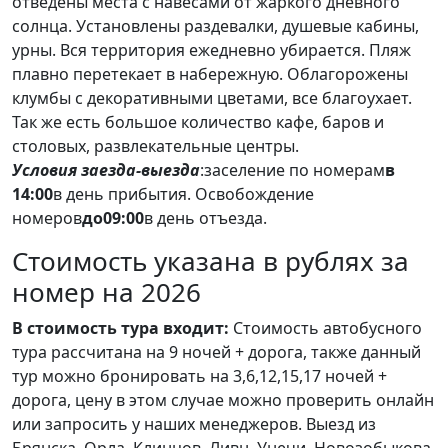
отведены места с навесами от жаркого дневного
солнца. Установлены раздевалки, душевые кабины,
урны. Вся территория ежедневно убирается. Пляж
плавно перетекает в набережную. Облагорожены
клумбы с декоративными цветами, все благоухает.
Так же есть большое количество кафе, баров и
столовых, развлекательные центры.
Условия заезда-выезда
:
заселение по номерам
в
14:00
в день прибытия. Освобождение
номеров
до
09
:00
в день отъезда.
Стоимость указана в рублях за
номер на 2026
В стоимость тура входит:
Стоимость автобусного
тура рассчитана на 9 ночей + дорога, также данный
тур можно бронировать на 3,6,12,15,17 ночей +
дорога, цену в этом случае можно проверить онлайн
или запросить у наших менеджеров. Выезд из
Брянска, Орла, Клинцов, Ливн, Унечи, Новозобыкова.