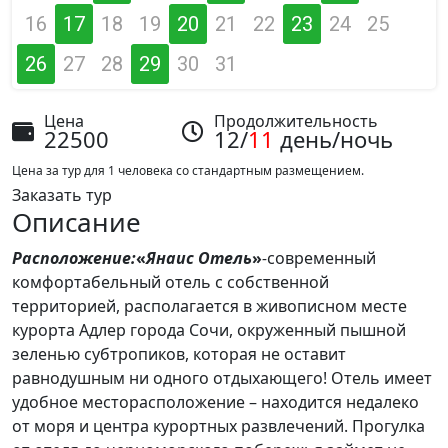
16
17
18
19
20
21
22
23
24
25
26
27
28
29
30
31
Цена
Продолжительность
22500
12/
11
день/ночь
Цена за тур для 1 человека со стандартным размещением.
Заказать тур
Описание
Расположение:
«
Янаис Отель
»
-
современный
комфортабельный отель с собственной
территорией, располагается в живописном месте
курорта Адлер города Сочи, окруженный пышной
зеленью субтропиков, которая не оставит
равнодушным ни одного отдыхающего! Отель имеет
удобное месторасположение – находится недалеко
от моря и центра курортных развлечений. Прогулка