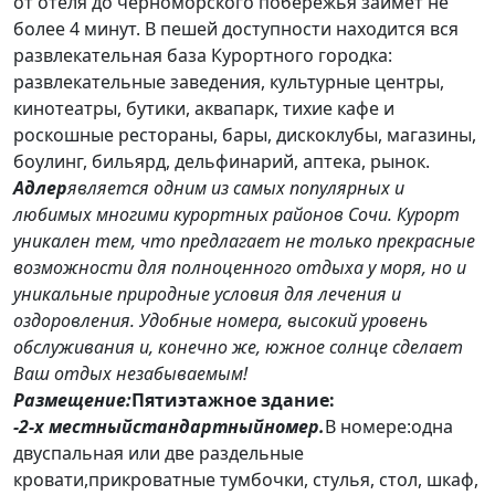
от отеля до черноморского побережья займет не
более 4 минут. В пешей доступности находится вся
развлекательная база Курортного городка:
развлекательные заведения, культурные центры,
кинотеатры, бутики, аквапарк, тихие кафе и
роскошные рестораны, бары, дискоклубы, магазины,
боулинг, бильярд, дельфинарий, аптека, рынок.
Адлер
является одним из самых популярных и
любимых многими курортных районов Сочи. Курорт
уникален тем, что предлагает не только прекрасные
возможности для полноценного отдыха у моря, но и
уникальные природные условия для лечения и
оздоровления. Удобные номера, высокий уровень
обслуживания и, конечно же, южное солнце сделает
Ваш отдых незабываемым!
Размещение:
Пятиэтажное здание:
-
2-х местный
стандартный
номер.
В номере:
одна
двуспальная или две раздельные
кровати
,прикроватные тумбочки, стулья, стол, шкаф,