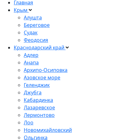
Главная
Крым
Алушта
Береговое
Судак
Феодосия
Краснодарский край
Адлер
Анапа
Архипо-Осиповка
Азовское море
Геленджик
Джубга
Кабардинка
Лазаревское
Лермонтово
Лоо
Новомихайловский
Ольгинка