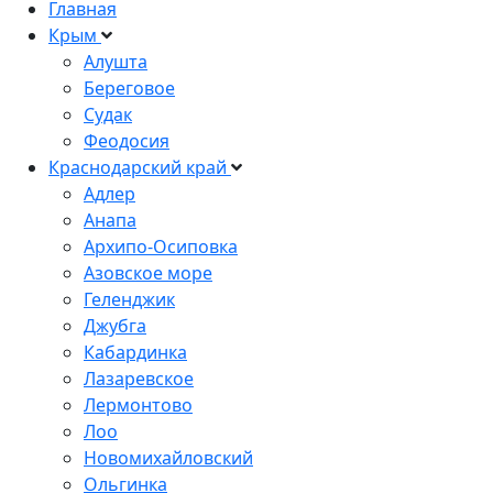
Главная
Крым
Алушта
Береговое
Судак
Феодосия
Краснодарский край
Адлер
Анапа
Архипо-Осиповка
Азовское море
Геленджик
Джубга
Кабардинка
Лазаревское
Лермонтово
Лоо
Новомихайловский
Ольгинка