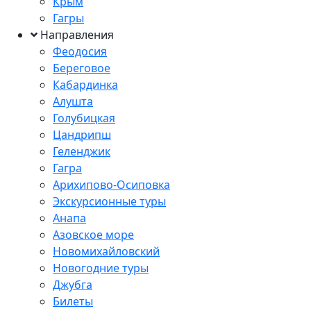
Крым
Гагры
Направления
Феодосия
Береговое
Кабардинка
Алушта
Голубицкая
Цандрипш
Геленджик
Гагра
Арихипово-Осиповка
Экскурсионные туры
Анапа
Азовское море
Новомихайловский
Новогодние туры
Джубга
Билеты