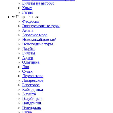
Билеты на автобус
Крым
Гагры
Направления
Феодосия
Экскурсионные туры
Анапа
Азовское море
Новомихайловский
Новогодние туры
Джубга
Билеты
Адлер
Ольгинка
Лоо
Судак
Лермонтово
Лазаревское
Береговое
Кабардинка
Алушта
Голубицкая
Цандрипш
Геленджик
Гагра