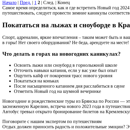
Начало
|
Пред.
|
1
2
| След. | Конец
Самое время определиться, как и где встретить Новый год 202
путешествовать, следует провести зимние каникулы соответстве
Покататься на лыжах и сноуборде в Кр
Спорт, адреналин, яркие впечатления – таким может быть и ва
в горы! Нет своего оборудования? Не беда, арендуете на месте!
Что делать в горах на новогодних каникулах?
Освоить лыжи или сноуборд в горнолыжной школе
Отточить навыки катания, если у вас уже был опыт
Ощутить кайф от покорения трасс нового уровня
Покататься на коньках
После насыщенного катанием дня расслабиться в сауне
Отметить Новый год на шумной вечеринке
Новогодние и рождественские туры из Брянска по России — э
заснеженную Карелию, встреча нового 2023 года в путешествии
Автобус тревыл открыто бронирование билетов на Кремлевск
Поговорите с нашим экспертом по путешествиям
Отдых должен приносить радость и положительные эмоции? Это 