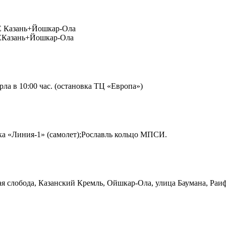
азань+Йошкар-Ола
азань+Йошкар-Ола
ла в 10:00 час. (остановка ТЦ «Европа»)
овка «Линия-1» (самолет);Рославль кольцо МПСИ.
ская слобода, Казанский Кремль, Ойшкар-Ола, улица Баумана, Ра