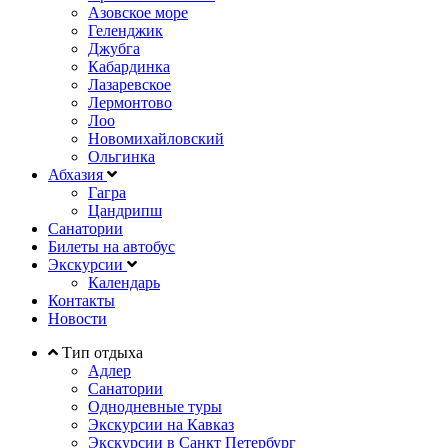
Азовское море
Геленджик
Джубга
Кабардинка
Лазаревское
Лермонтово
Лоо
Новомихайловский
Ольгинка
Абхазия
Гагра
Цандрипш
Санатории
Билеты на автобус
Экскурсии
Календарь
Контакты
Новости
Тип отдыха
Адлер
Санатории
Однодневные туры
Экскурсии на Кавказ
Экскурсии в Санкт Петербург