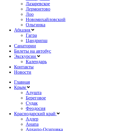
Лазаревское
Лермонтово
Лоо
Новомихайловский
Ольгинка
Абхазия
Гагра
Цандрипш
Санатории
Билеты на автобус
Экскурсии
Календарь
Контакты
Новости
Главная
Крым
Алушта
Береговое
Судак
Феодосия
Краснодарский край
Адлер
Анапа
Архипо-Осиповка