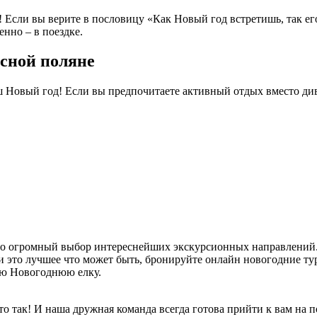
4! Если вы верите в пословицу «Как Новый год встретишь, так е
нно – в поездке.
асной поляне
ш Новый год! Если вы предпочитаете активный отдых вместо див
то огромный выбор интереснейших экскурсионных направлений.
 это лучшее что может быть, бронируйте онлайн новогодние тур
ую Новогоднюю елку.
так! И наша дружная команда всегда готова прийти к вам на по