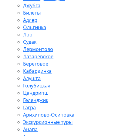
Джубга
Билеты
Адлер
Ольгинка
Лоо
Судак
Лермонтово
Лазаревское
Береговое
Кабардинка
Алушта
Голубицкая
Цандрипш
Геленджик
Гагра
Арихипово-Осиповка
Экскурсионные туры
Анапа