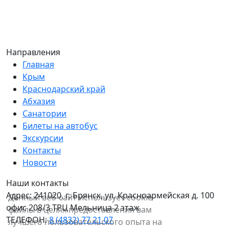
Направления
Главная
Крым
Краснодарский край
Абхазия
Санатории
Билеты на автобус
Экскурсии
Контакты
Новости
Наши контакты
Адрес:
241020, г. Брянск, ул. Красноармейская д. 100
Данный веб-сайт использует cookie-
офис 208/3 ТРЦ Мельница 2 этаж
файлы в целях предоставления вам
ТЕЛЕФОН:
8 (4832) 77 21 07
лучшего пользовательского опыта на