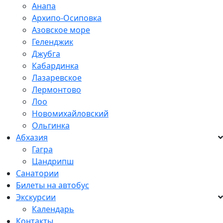
Анапа
Архипо-Осиповка
Азовское море
Геленджик
Джубга
Кабардинка
Лазаревское
Лермонтово
Лоо
Новомихайловский
Ольгинка
Абхазия
Гагра
Цандрипш
Санатории
Билеты на автобус
Экскурсии
Календарь
Контакты