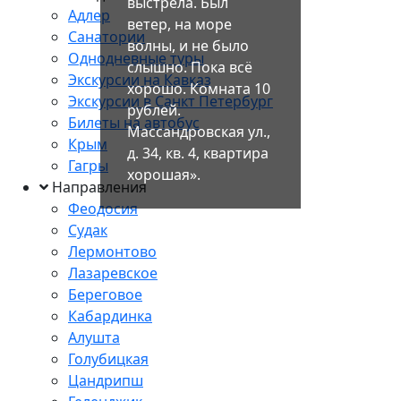
выстрела. Был
Адлер
ветер, на море
Санатории
волны, и не было
Однодневные туры
слышно. Пока всё
Экскурсии на Кавказ
хорошо. Комната 10
Экскурсии в Санкт Петербург
рублей.
Билеты на автобус
Массандровская ул.,
Крым
д. 34, кв. 4, квартира
Гагры
хорошая».
Направления
Феодосия
Судак
Лермонтово
Лазаревское
Береговое
Кабардинка
Алушта
Голубицкая
Цандрипш