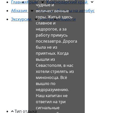
Главная
Крым
Краснодарский край
чудные и
Абхазия
Санатории
Билеты на автобус
величественные
горы. Житьё здесь
Экскурсии
Контакты
Новости
славное и
недорогое, а за
работу примусь
послезавтра. Дорога
была не из
приятных. Когда
вышли из
Севастополя, в нас
хотели стрелять из
миноносца. Всё
вышло по
недоразумению.
Наш капитан не
ответил на три
сигнальные
Тип отдыха