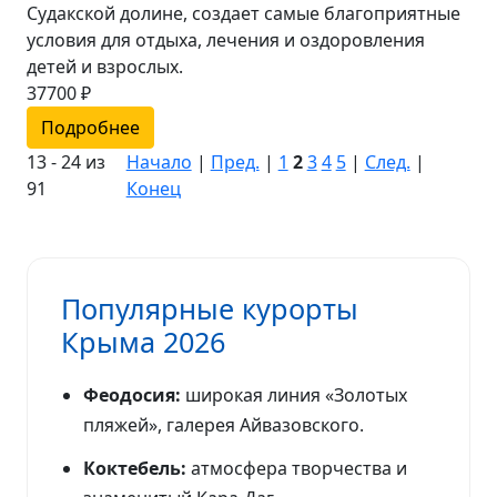
Судакской долине, создает самые благоприятные
условия для отдыха, лечения и оздоровления
детей и взрослых.
37700 ₽
Подробнее
13 - 24 из
Начало
|
Пред.
|
1
2
3
4
5
|
След.
|
91
Конец
Популярные курорты
Крыма 2026
Феодосия:
широкая линия «Золотых
пляжей», галерея Айвазовского.
Коктебель:
атмосфера творчества и