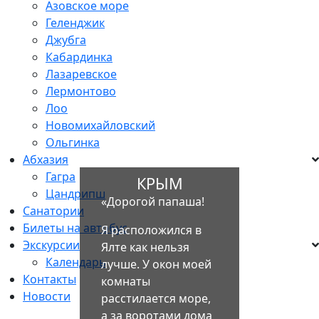
Азовское море
Геленджик
Джубга
Кабардинка
Лазаревское
Лермонтово
Лоо
Новомихайловский
Ольгинка
Абхазия
Гагра
КРЫМ
Цандрипш
«Дорогой папаша!
Санатории
Билеты на автобус
Я расположился в
Экскурсии
Ялте как нельзя
Календарь
лучше. У окон моей
Контакты
комнаты
Новости
расстилается море,
а за воротами дома