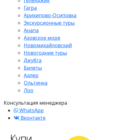
Геленджик
Гагра
Арихипово-Осиповка
Экскурсионные туры
Анапа
Азовское море
Новомихайловский
Новогодние туры
Джубга
Билеты
Адлер
Ольгинка
Лоо
Консультация менеджера
WhatsApp
Вконтакте