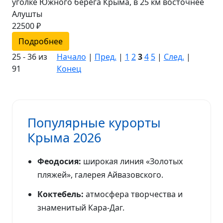
уголке Южного берега Крыма, в 25 км восточнее
Алушты
22500 ₽
Подробнее
25 - 36 из
Начало
|
Пред.
|
1
2
3
4
5
|
След.
|
91
Конец
Популярные курорты
Крыма 2026
Феодосия:
широкая линия «Золотых
пляжей», галерея Айвазовского.
Коктебель:
атмосфера творчества и
знаменитый Кара-Даг.