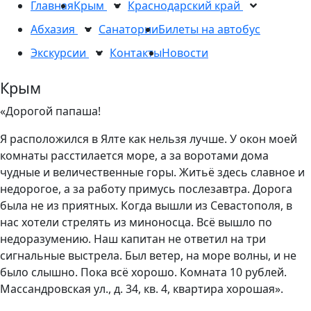
Главная
Крым
Краснодарский край
Абхазия
Санатории
Билеты на автобус
Экскурсии
Контакты
Новости
Крым
«Дорогой папаша!
Я расположился в Ялте как нельзя лучше. У окон моей
комнаты расстилается море, а за воротами дома
чудные и величественные горы. Житьё здесь славное и
недорогое, а за работу примусь послезавтра. Дорога
была не из приятных. Когда вышли из Севастополя, в
нас хотели стрелять из миноносца. Всё вышло по
недоразумению. Наш капитан не ответил на три
сигнальные выстрела. Был ветер, на море волны, и не
было слышно. Пока всё хорошо. Комната 10 рублей.
Массандровская ул., д. 34, кв. 4, квартира хорошая».